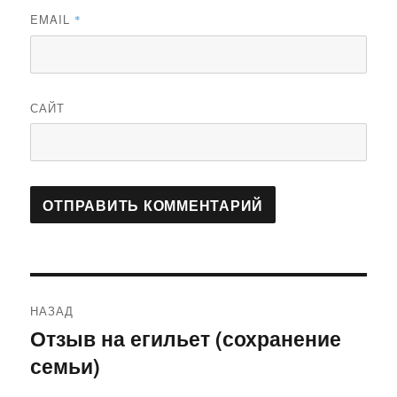
EMAIL
*
САЙТ
Навигация
НАЗАД
по
Отзыв на егильет (сохранение
Предыдущая
семьи)
запись:
записям