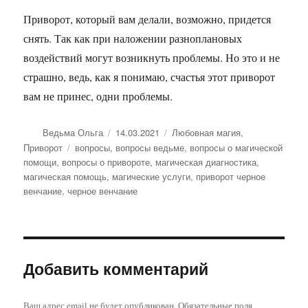
Приворот, который вам делали, возможно, придется
снять. Так как при наложении разноплановых
воздействий могут возникнуть проблемы. Но это и не
страшно, ведь, как я понимаю, счастья этот приворот
вам не принес, одни проблемы.
Автор
Опубликовано
Рубрики
Ведьма Ольга
14.03.2021
Любовная магия
,
Метки
Приворот
вопросы
,
вопросы ведьме
,
вопросы о магической
помощи
,
вопросы о привороте
,
магическая диагностика
,
магическая помощь
,
магические услуги
,
приворот черное
венчание
,
черное венчание
Добавить комментарий
Ваш адрес email не будет опубликован.
Обязательные поля