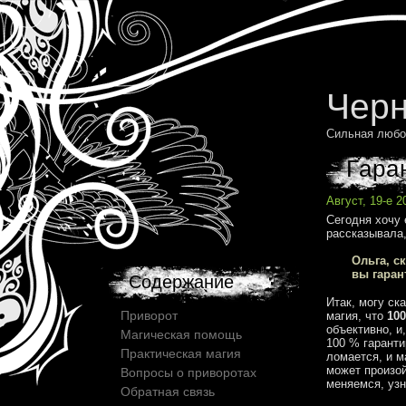
Черн
Сильная любо
Гара
Август, 19-е 
Сегодня хочу 
рассказывала,
Ольга, с
вы гаран
Содержание
Итак, могу ск
Приворот
магия, что
10
объективно, и
Магическая помощь
100 % гаранти
Практическая магия
ломается, и м
может произой
Вопросы о приворотах
меняемся, узн
Обратная связь