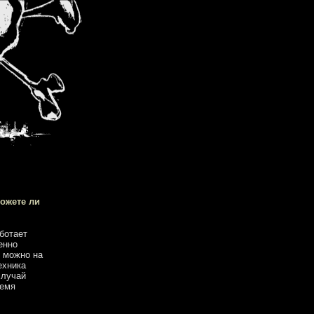
Можете ли
аботает
енно
о можно на
ехника
случай
ремя