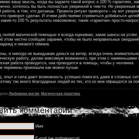
имаю вашу мысль, когда вы задаете такой вопрос о 100 % гарантиях, на
нечно, хотелось бы быть полностью уверенной в чем-то. Но уверенным 
й работе, в том, что делаешь. Провела ритуал приворота – ну вот уверен
 что приворот сделан. И этими действиями стремиться добиваться целей
 какие-то 100 % результаты невозможно, такие «гарантии» просто-напро
 любой магической помощью я всегда оцениваю, какие шансы на успех.
об этом честно сообщаю заранее, чтобы не было неправильных ожиданий
адежд и никакого обмана.
оны, я никогда не выкидываю деньги на ветер, всегда очень внимательн
ическую работу, делаю максимум возможного, при этом с наименьшими 
еская работа проводится, она проводится в помощь, чтобы у человека
е перемены произошли как можно лучше.
д, опыт и сила дают возможность успешно помогать даже в сложных сит
этому так много благодарных людей из тех, кто ко мне обращался за п
зделе
Любовная магия
,
Магическая практика
вить комментарий
Имя
E-mail (не публикуется)