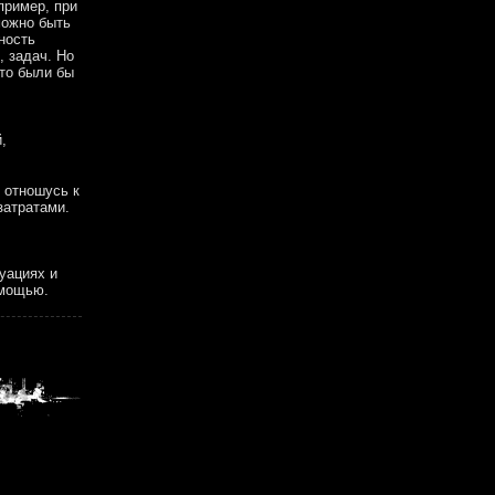
пример, при
можно быть
ность
, задач. Но
сто были бы
,
о отношусь к
затратами.
уациях и
омощью.