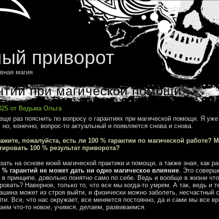
ый приворот
вная магия
нтии при магической помощи
2025 от Ведьма Ольга
еще раз пояснить по вопросу о гарантиях при магической помощи. Я уже
 но, конечно, вопрос-то актуальный и появляется снова и снова.
кажите, пожалуйста, есть ли 100 % гарантии по магической работе? 
тировать 100 % результат приворота?
азать на основе моей магической практики и помощи, а также зная, как р
0 % гарантий не может дать ни одно магическое влияние
. Это соверш
, в принципе, довольно понятно само по себе. Ведь и вообще в жизни чт
ровать? Наверное, только то, что все мы когда-то умрем. А так, ведь и т
ашина может из строя выйти, и физически можно заболеть, несчастный 
ти. Все, что нас окружает, все меняется постоянно, да и сами мы все в
аем что-то новое, учимся, делаем, развиваемся.