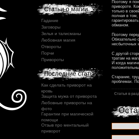
Поэтому я пон
привороте. Ко
Статьи о магии
только в свое
полная в том,
Гадание
гарантировать
обманом.
Заговоры
Зелья и талисманы
Поэтому перед
Обязательно 
Любовная магия
несбыточных н
Отвороты
Порчи
С другой стор
тратам на маг
Привороты
И когда магич
положительны
Последние статьи
Старание, тру
проблемах. По
Как сделать приворот на
кровь
Статья в ра
Защита мужа от приворота
Любовные привороты на
Оста
фото
Гарантии при магической
помощи
Отзыв про ментальный
приворот