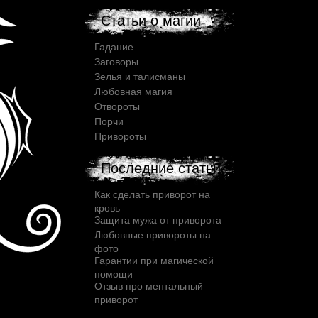
Статьи о магии
Гадание
Заговоры
Зелья и талисманы
Любовная магия
Отвороты
Порчи
Привороты
Последние статьи
Как сделать приворот на
кровь
Защита мужа от приворота
Любовные привороты на
фото
Гарантии при магической
помощи
Отзыв про ментальный
приворот