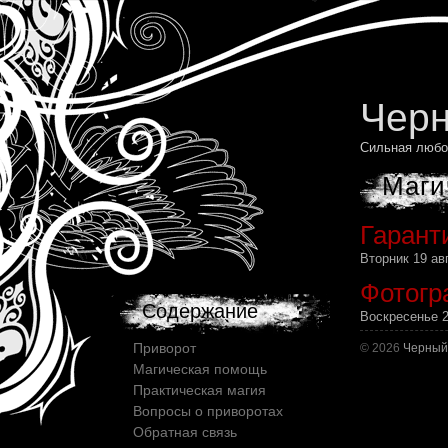
Черн
Сильная любо
Маги
Гарант
Вторник 19 ав
Фотогр
Содержание
Воскресенье 2
Приворот
© 2026
Черный
Магическая помощь
Практическая магия
Вопросы о приворотах
Обратная связь