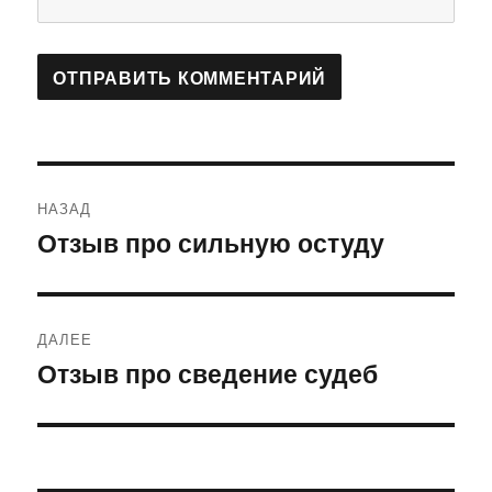
Навигация
НАЗАД
по
Отзыв про сильную остуду
Предыдущая
запись:
записям
ДАЛЕЕ
Отзыв про сведение судеб
Следующая
запись: