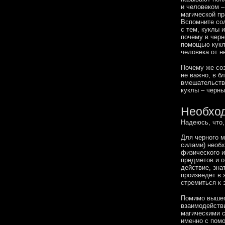
и человеком –
магической пр
Вспомните сол
с тем, куклы 
почему в черн
помощью куклы
человека от н
Почему же соз
не важно, в б
вмешательство
куклы – черны
Необход
Надеюсь, что,
Для черного м
силами) необх
физического и
предметов и о
действие, зна
произведет в 
стремиться к 
Помимо вышеп
взаимодейств
магическими 
именно с помо