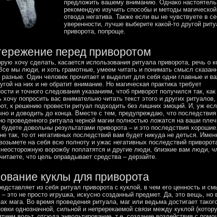
предложить вашему вниманию. Однако настоятель
рекомендую изучить способы и методы магической
отвода негатива. Также если вы не чувствуете в с
уверенности, лучше выберите какой-то другой риту
приворота, попроще.
ережение перед приворотом
орую хочу сделать, касается использования ритуала приворота, речь о 
Все мы люди, и хоть грамотные, умеем читать и понимать смысл сказанн
 разные. Один человек прочитает и выделит для себя одни главные и в
угой на них и не обратит внимание. Но магическая практика требует
ости и точного следования указаниям, чтоб приворот получился так, как
 хочу попросить вас внимательно читать текст этого и других ритуалов,
от, к решению провести ритуал подходить без лишних эмоций. И, уж есл
чно и доводить до конца. Вместе с тем, предупреждаю, что последствия
о проведенного ритуала черной магии полностью ложатся на ваши плеч
 будете довольны результатами приворота – и это последствия хорошие
 не так, то от негативных последствий вам будет никуда не деться. Имен
возьмете на себя всю полноту и ужас негативных последствий приворота
 неосторожную ворожбу поплатятся и другие люди, близкие вам люди, 
читаете, что цель оправдывает средства – дерзайте.
ование куклы для приворота
едставляет из себя ритуал приворота с куклой, в чем его ценность и с
а – это не просто игрушка, искусно созданный предмет. Да, это вещь, но
ах мага. Во время проведения ритуала, маг или ведьма достигает тако
новки однозначной, сильной и непререкаемой связи между куклой (котор
тием вольт, отсюда энвольтирование, т.е. создание воздействия с пом