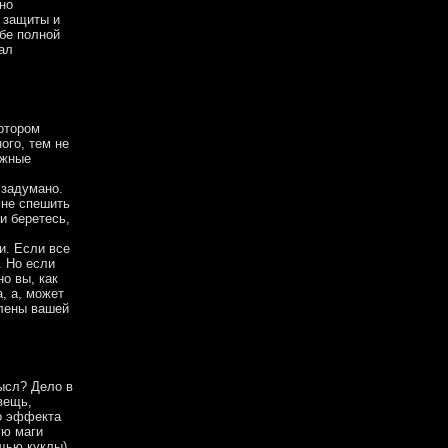
но
 защиты и
ебе полной
ал
котором
ого, тем не
ажные
 задумано.
 не спешить
и беретесь,
и. Если все
. Но если
но вы, как
, а, может
члены вашей
мысл? Дело в
 вещь,
го эффекта
ую маги
ощью куклы)