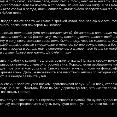
ржу я силу свою, желание свое, волю быть тому, чего не миновать. К
ркой сталью вонзаю похоть и страсть, ко мне вечную тягу, а без мен
к игла горяча и остра, так и страсть твоя будет беспредельна и сил
а будет так».
з проделывайте все то же самое с третьей иглой, пронзая ею область го
мого, произнося приворотный заговор:
е лежит тело твое (имя привораживаемого), беззащитно оно и воле мо
крыта передо мной (ваше имя), мысли твои и чувства твои в моей вл
ржу я силу свою, желание свое, волю быть тому, чего не миновать. К
ркой сталью вонзаю стремление и желание, ко мне вечную тягу, а без
к игла горяча и остра, так и стремление, желание твое быть со мной
и сильно. Слово мое крепко. Да будет так».
ршили работу с куклой – вольтом, возьмите ткань. На ткань сверху поло
ривораживаемого, лицевой стороной вниз. Хорошо, если изображение на
дет повторять контур куклы. Сверху уложите куклу, лицом на фотогра
 краями ткани. Дальше перевяжите все шерстяной ниткой по четырем ст
ст, а в центре завяжите узел.
ку свечу и залейте узел воском, проговаривая вслух: «Лью воск, ставлю
кому не снять. Никогда». Если вы уже доросли до того, что имеете сво
 поставить клеймо.
ной ритуал завершен, вы сделали приворот с куклой. Но нужно дополни
гетику привораживаемого и дать силу куда большую, чем ваши личные 