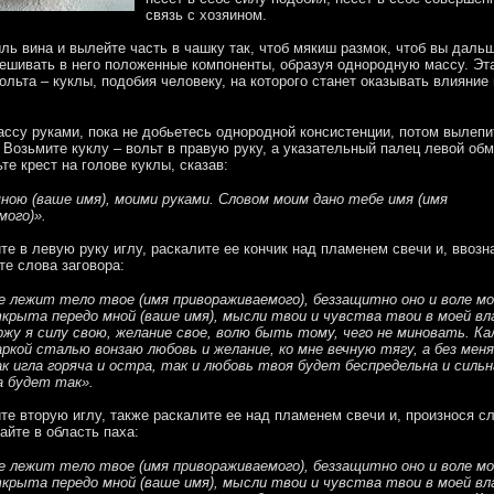
связь с хозяином.
ль вина и вылейте часть в чашку так, чтоб мякиш размок, чтоб вы даль
ешивать в него положенные компоненты, образуя однородную массу. Эт
ольта – куклы, подобия человеку, на которого станет оказывать влияние
ссу руками, пока не добьетесь однородной консистенции, потом вылепи
 Возьмите куклу – вольт в правую руку, а указательный палец левой обм
те крест на голове куклы, сказав:
ною (ваше имя), моими руками. Словом моим дано тебе имя (имя
мого)».
те в левую руку иглу, раскалите ее кончик над пламенем свечи и, ввозн
те слова заговора:
е лежит тело твое (имя привораживаемого), беззащитно оно и воле мо
крыта передо мной (ваше имя), мысли твои и чувства твои в моей вл
ржу я силу свою, желание свое, волю быть тому, чего не миновать. К
ркой сталью вонзаю любовь и желание, ко мне вечную тягу, а без меня
к игла горяча и остра, так и любовь твоя будет беспредельна и сильн
а будет так».
те вторую иглу, также раскалите ее над пламенем свечи и, произнося с
зайте в область паха:
е лежит тело твое (имя привораживаемого), беззащитно оно и воле мо
крыта передо мной (ваше имя), мысли твои и чувства твои в моей вл