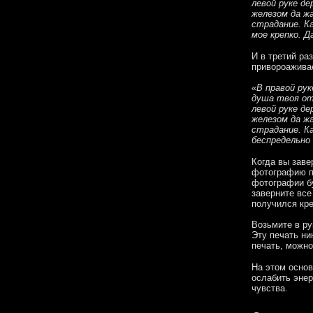
левой руке де
железом да жа
страдание. Ка
мое крепко. Д
И в третий ра
привороаживае
«В правой рук
душа твоя от
левой руке де
железом да жа
страдание. Ка
беспредельно 
Когда вы заве
фотографию п
фотографии бу
заверните все
получился кре
Возьмите в ру
Эту печать ни
печать, можно
На этом основ
ослабить энер
чувства.