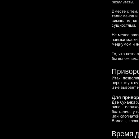
результаты.
Вместе с тем,
талисманов и 
символам, ко
сущностями.
Не менее важн
навыки маскир
медиумом и я
То, что назва
бы вспомнила 
Приворо
Итак, позволи
перехожу к су
и не вызовет 
Для привор
Две буханки х
вина – сладко
болтались у в
или хлопчатой
Волосы, кровь
Время д