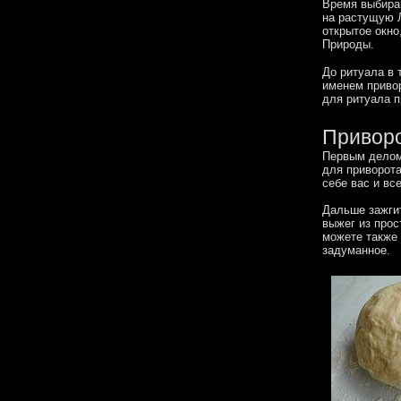
Время выбирай
на растущую Л
открытое окно
Природы.
До ритуала в 
именем привор
для ритуала п
Приворо
Первым делом 
для приворота
себе вас и все
Дальше зажгит
выжег из прос
можете также 
задуманное.