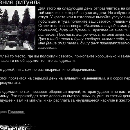
ение ритуала
Для этого на следующий день отправляйтесь на к
той могилке, к которой вы уже ходили. Не забудьте
откуп. У креста или в изголовье выройте углублени
побольше, и туда положите ваш сверток, «лицом» 
Скажите слова заговора:
«Лежишь в сырой земле 
покойного), думу не думаешь, чувства не знаешь,
питаешь. Проснись, встрепенись, на мой голос о
Даю я тебе тело и душу хлебную, возьми себе, а 
мне (ваше имя) тело и душу (имя привораживаемог
навсегда».
млей то место, где вы положили сверток, прикопайте хорошенько и зама
 нашел и не обнаружил то, что вы сделали.
е домой, ни с кем не разговаривая и не оборачиваясь.
клой проявится на седьмой день начальными изменениями, а к сорок пе
результаты.
о сделали не так, приворот обернется порчей, которая ударит и по вам, и
ому. Это произойдет тоже довольно быстро, обычно, уже на третий ден
идущее к вам из могилы и как расплата за неудавшееся насилие и жесто
зделе
Приворот
ентариев 10