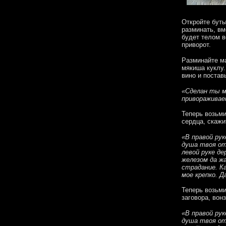
Откройте буты
разминать, вм
будет телом в
приворот.
Разминайте ма
мякиша куклу.
вино и поставь
«Сделан ты м
привораживае
Теперь возьми
сердца, скажи
«В правой рук
душа твоя от
левой руке де
железом да жа
страдание. Ка
мое крепко. Д
Теперь возьми
заговора, вон
«В правой рук
душа твоя от