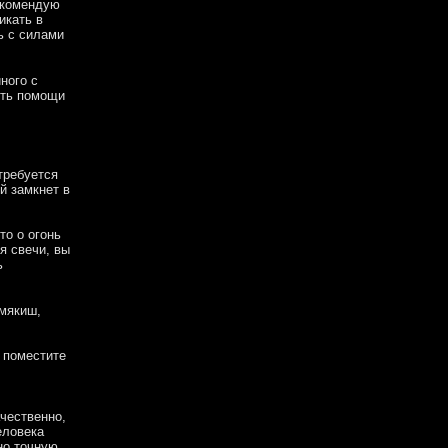
екомендую
икать в
ь с силами
ного с
ить помощи
требуется
й замкнет в
то о огонь
я свечи, вы
ь
 мякиш,
 поместите
чественно,
еловека
но точную