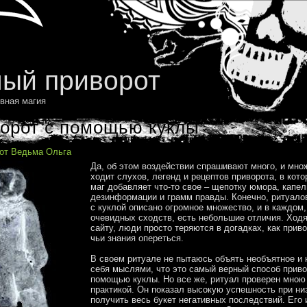
ый приворот
вная магия
орот с помощью куклы
 от Ведьма Ольга
Да, об этом воздействии спрашивают много, и мно
ходит слухов, легенд и рецептов приворота, в кот
маг добавляет что-то свое – щепотку юмора, капел
дезинформации и грамм правды. Конечно, ритуало
с куклой описано огромное множество, и в каждом
очевидных сходств, есть небольшие отличия. Ходя
сайту, люди просто теряются в догадках, как прив
чьи знания опереться.
В своем ритуале не пытаюсь объять необъятное и 
себя мыслями, что это самый верный способ прив
помощью куклы. Но все же, ритуал проверен мною
практикой. Он показал высокую успешность при ни
получить весь букет негативных последствий. Его 