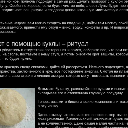
те ночное, полночь подойдет в самый раз. Делать приворот с куклой р
уну. Особенно хорошо, если будет чистое небо, а свет Луны будет прон
, подпитывая ваш ритуал и создавая дополнительную мистическую связ
течение недели вам нужно сходить на кладбище, найти там могилу покой
аживаемого, принести ему откуп – вино, водку, конфеты и пр. И попрос
риворота.
т с помощью куклы – ритуал
убедитесь в отсутствии посторонних и помех, соберите все, что вам по
, на столе, поставьте к нему стул, а потом очертите круг защиты, которы
, что будет нужно.
е красную свечу спичками, дайте ей разгореться. Немного подождите, ч
транства, заключенного в круг, все посторонние энергии. Смотря на плам
сжечь свои страхи и лишние эмоции, которые могут помешать выполнит
Возьмите буханку, разломайте ее руками и выньте
складывая его в стеклянную глубокую посудину.
Теперь возьмите биологические компоненты и тоже
в эту чашку.
Здесь отмечу, что количество волосков жертвы не
принципиально. Биологический компонент нужен ка
а не количественно. Даже самая малая частичка ч
несет в себе силу подобия, несет в себе совершен