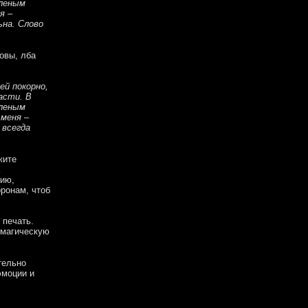
аленым
я –
ьна. Слово
ловы, лба
ей покорно,
асти. В
аленым
 меня –
 всегда
жите
фию,
оронам, чтоб
 печать.
ю магическую
тельно
эмоции и