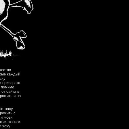
жество
орые каждый
ьку
в приворота
, помимо
 от сайта к
орожить и на
не тешу
орожить с
 и моей
зких шансах
и хочу