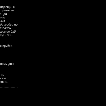
ладбище, к
 принести
е, да
вниз.
(имя
 да любви не
тзовись.
взамен дай
о). Раз и
скируйте,
рвому дню
 по
ь вы
кость.