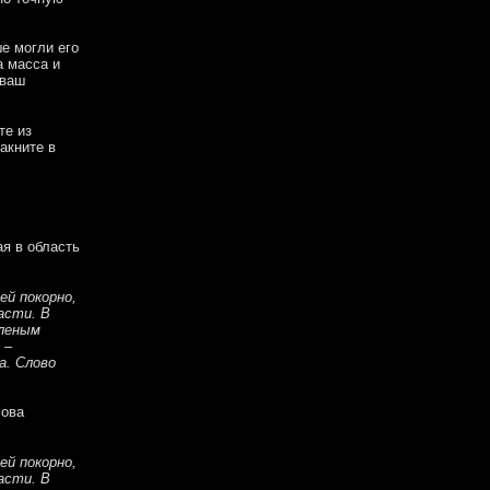
ше могли его
а масса и
 ваш
те из
акните в
ая в область
ей покорно,
асти. В
аленым
 –
а. Слово
лова
ей покорно,
асти. В