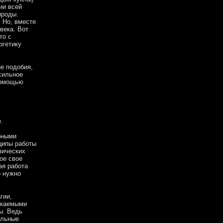
ии всей
ироды.
 Но, вместе
века. Вот
то с
ргетику
е подобия,
 сильное
 помощью
.
обными
ципы работы
зических
ое свое
ая работа
о нужно
гии,
екаемыми
ы. Ведь
ельные