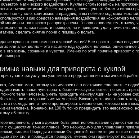
 объектом магического воздействия. Куклы использовались на протяжен
актики тысячелетиями. Известны куклы, посвященные богам и силам пр
оменное чучело, сжигаемое в праздник, и вы поймете ход моих мыслей.
используются и как средство наведения воздействия на конкретного чело
ой магии они так широко распространены. Говоря о последнем, отмечу, ч
 можно не только навести приворот, но и привлечь удачу, очистить эне
егатива, сделать снятие порчи с помощью вольта.
дание куклы относят именно к черной магии? Все просто – само создани
лагих или злых целях – это насилие над судьбой человека, однозначное
 в его жизнь, сознание и чувства. Именно по этой причине приворот с
й приворот.
имые навыки для приворота с куклой
 приступая к ритуалу, вы уже имеете представление о магической работе
ага, (именно мага, потому что человек не в состоянии совладать с под
одимо иметь навык чувствовать биологическую энергию, понимать прин
 тонкого тела человека, уметь проводить манипуляции как на уровне фи
бъектов, так и на уровне чистых энергий. Важно уметь чувствовать кажд
ть его последствия и точно прогнозировать изменения, которые магическ
жизни человека. Конечно, на 100 % точно предвидеть это невозможно, н
этому абсолюту.
еречисленного, у мага должен быть опыт использования сущностной ма
ия с сущностями тонких планов. Это необходимо для управления привл
силами, силами Природы и силами Сущностей, населяющих тонкие план
щью этих сил и проводится приворот, именно они гарантируют положит