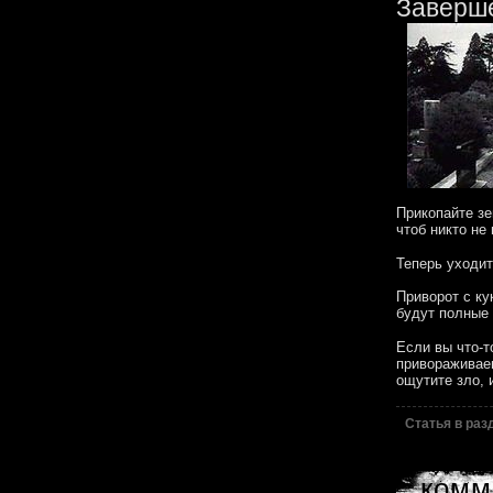
Заверш
Прикопайте зе
чтоб никто не
Теперь уходит
Приворот с ку
будут полные 
Если вы что-т
привораживаем
ощутите зло, 
Статья в ра
комм