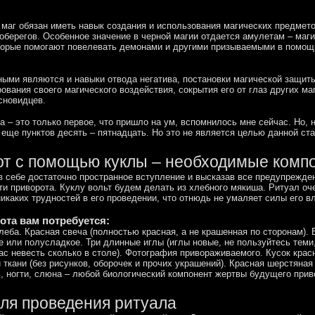
 маг обязан иметь навык создания и использования магических предмето
оберегов. Особенное значение в черной магии отдается амулетам – маг
торые помогают повелевать демонами и другими призываемыми в помощ
ыми являются и навыки отвода негатива, постановки магической защиты
ования своего магического воздействия, сокрытия его от глаз других ма
сновидцев.
ла – это только первое, что пришло на ум, вспомнилось мне сейчас. Но, 
еще пунктов десять – пятнадцать. Но это не является целью данной ста
т с помощью куклы – необходимые комп
в себе достаточно пространное вступление и высказав все предупрежде
ти приворота. Куклу вольт будем делать из хлебного мякиша. Ритуал оч
никаких трудностей в его проведении, что отнюдь не умаляет силы его в
ота вам потребуется:
леба. Красная свеча (полностью красная, а не крашенная по сторонам).
е или полусладкое. Три длинные иглы (иглы новые, не пользуйтесь теми,
ас невесть сколько в столе). Фотография привораживаемого. Кусок крас
 ткани (без рисунков, оборочек и прочих украшений). Красная шерстяная 
, ногти, слюна – любой биологический компонент жертвы будущего прив
ля проведения ритуала