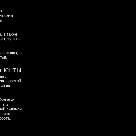
в,
ическим
ь
, а также
гов, чувств
наверняка, я
тьи.
оненты
ния,
ень простой
лияния.
 Бутылка
 что
ной льняной
нитка.
орота.