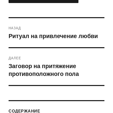
Навигация
НАЗАД
по
Ритуал на привлечение любви
Предыдущая
запись:
записям
ДАЛЕЕ
Заговор на притяжение
Следующая
противоположного пола
запись:
СОДЕРЖАНИЕ