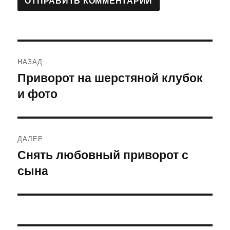
Навигация
НАЗАД
по
Приворот на шерстяной клубок
Предыдущая
и фото
запись:
записям
ДАЛЕЕ
Снять любовный приворот с
Следующая
сына
запись: