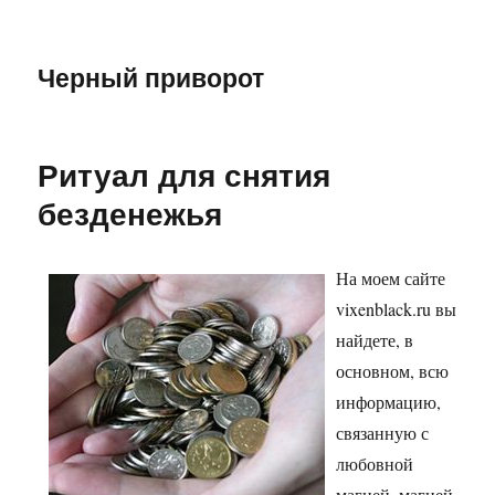
Черный приворот
Ритуал для снятия
безденежья
На моем сайте
vixenblack.ru вы
найдете, в
основном, всю
информацию,
связанную с
любовной
магией, магией