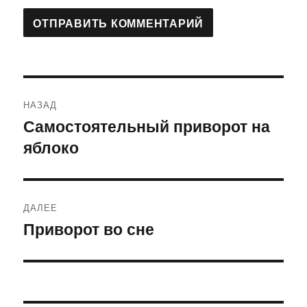
Навигация
НАЗАД
по
Самостоятельный приворот на
Предыдущая
яблоко
запись:
записям
ДАЛЕЕ
Приворот во сне
Следующая
запись: