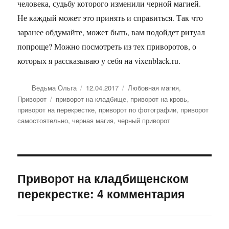
человека, судьбу которого изменили черной магией.
Не каждый может это принять и справиться. Так что
заранее обдумайте, может быть, вам подойдет ритуал
попроще? Можно посмотреть из тех приворотов, о
которых я рассказываю у себя на vixenblack.ru.
Автор
Опубликовано
Рубрики
Ведьма Ольга
12.04.2017
Любовная магия
,
Метки
Приворот
приворот на кладбище
,
приворот на кровь
,
приворот на перекрестке
,
приворот по фотографии
,
приворот
самостоятельно
,
черная магия
,
черный приворот
Приворот на кладбищенском
перекрестке: 4 комментария