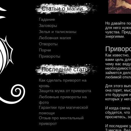
Статьи о магии
Гадание
Но давайте по
Заговоры
для него нужн
Зелья и талисманы
чувства. Пред
энергиями.
Любовная магия
Отвороты
Приворо
Порчи
Как известно,
Привороты
вами цель для
чему вас веду
необходимости
Последние статьи
займется дело
любимой откл
Как сделать приворот на
кровь
Для этого вып
она горит, м
Защита мужа от приворота
это будущее 
Любовные привороты на
которых у него
фото
Гарантии при магической
И когда свеча
сбудется, что
помощи
проснетесь, з
Отзыв про ментальный
приворот
И последнее у
3 месяца. Вед