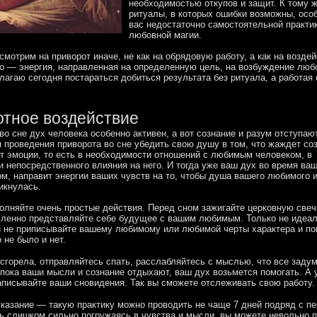
необходимостью откупов и защит. К тому ж
ритуалы, в которых ошибки возможны, осо
вас недостаточно самостоятельной практи
любовной магии.
смотрим на приворот иначе, не как на обрядовую работу, а как на воздей
о — энергия, направленная на определенную цель, на возбуждение люб
лагаю сегодня постараться добиться результата без ритуала, а работая
тное воздействие
 во сне дух человека особенно активен, а вот сознание и разум отступаю
 проведения приворота во сне убедить свою душу в том, что жаждет соз
т эмоции, то есть в необходимости отношений с любимым человеком, в
 непосредственного влияния на него. И тогда уже ваш дух во время ва
м, направит энергии ваших чувств на то, чтобы душа вашего любимого 
икнулась.
олняйте очень простые действия. Перед сном зажигайте церковную свечк
ысленно представляйте себе будущее с вашим любимым. Только не идеа
и не приписывайте вашему любимому или любимой черты характера и по
 не было и нет.
 сгорела, отправляйтесь спать, расслабляйтесь с мыслью, что все заду
 пока ваши мысли и сознание отдыхают, ваш дух возьмется помогать. А 
аписывайте ваши сновидения. Так вы сможете отслеживать свою работу.
казание — такую практику можно проводить не чаще 7 дней подряд с п
ь слишком сильно погружаясь в чувства и мысли, вы можете невольно 