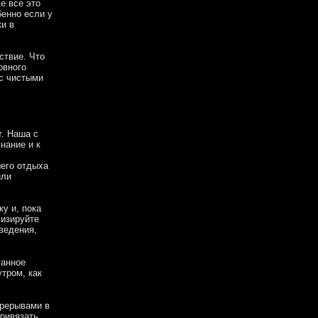
е все это
бенно если у
ки в
ствие. Что
овного
 с чистыми
т. Наша с
нание и к
шего отдыха
или
у и, пока
лизируйте
ведения,
манное
утром, как
ерерывами в
привязать