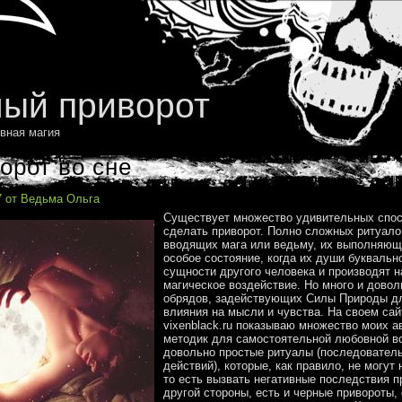
ый приворот
вная магия
орот во сне
7 от Ведьма Ольга
Существует множество удивительных спо
сделать приворот. Полно сложных ритуало
вводящих мага или ведьму, их выполняющ
особое состояние, когда их души буквальн
сущности другого человека и производят н
магическое воздействие. Но много и довол
обрядов, задействующих Силы Природы дл
влияния на мысли и чувства. На своем сай
vixenblack.ru показываю множество моих а
методик для самостоятельной любовной в
довольно простые ритуалы (последовател
действий), которые, как правило, не могут 
то есть вызвать негативные последствия п
другой стороны, есть и черные привороты,