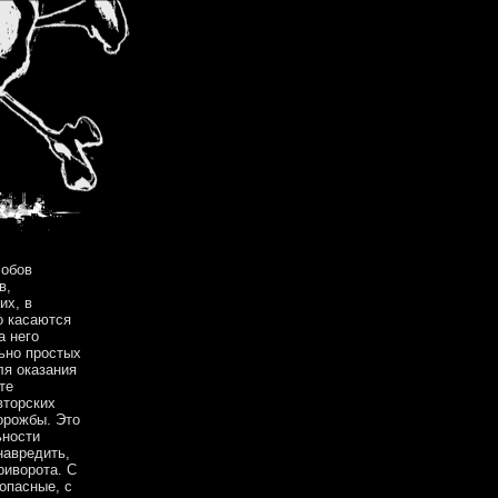
собов
в,
их, в
о касаются
а него
ьно простых
я оказания
те
вторских
орожбы. Это
ьности
навредить,
риворота. С
 опасные, с