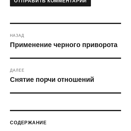
Навигация
НАЗАД
по
Применение черного приворота
Предыдущая
запись:
записям
ДАЛЕЕ
Снятие порчи отношений
Следующая
запись:
СОДЕРЖАНИЕ