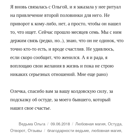
Я вновь связалась с Ольгой, и я заказала у нее ритуал
на привлечение второй половинки для него. Не
приворот к кому-либо, нет, а просто, чтобы он нашел
то, что ищет. Сейчас прошло месяцев семь. Мы с ним
держим связь (редко, но..), знаю, что он не одинок, что
точно кто-то есть, и вроде счастлив. Не удивлюсь,
если скоро сообщит, что женился. А я и рада, я
воплощаю свои желания в жизнь и пока не строю
никаких серьезных отношений. Мне еще рано)
Олечка, спасибо вам за вашу колдовскую силу, за
подсказку об остуде, за моего бывшего, который
нашел свое счастье.
Автор
Опубликовано
Рубрики
Ведьма Ольга
09.06.2018
Любовная магия
,
Остуда
,
Метки
Отворот
,
Отзывы
благодарности ведьме
,
любовная магия
,