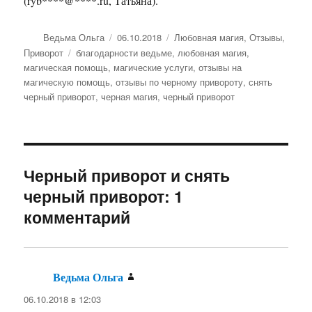
(ryb****@****.ru, Татьяна).
Автор
Опубликовано
Рубрики
Ведьма Ольга
06.10.2018
Любовная магия
,
Отзывы
,
Метки
Приворот
благодарности ведьме
,
любовная магия
,
магическая помощь
,
магические услуги
,
отзывы на
магическую помощь
,
отзывы по черному привороту
,
снять
черный приворот
,
черная магия
,
черный приворот
Черный приворот и снять
черный приворот: 1
комментарий
Ведьма Ольга
:
06.10.2018 в 12:03