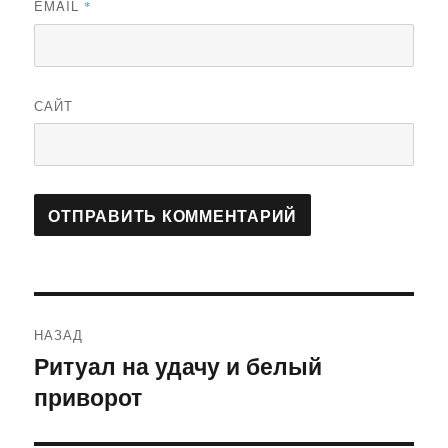
EMAIL
*
САЙТ
Навигация
НАЗАД
по
Ритуал на удачу и белый
Предыдущая
приворот
запись:
записям