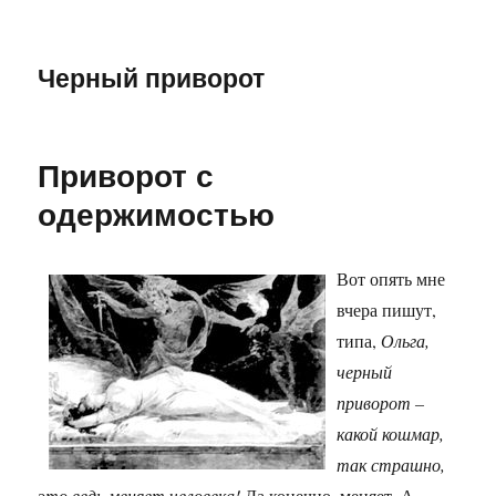
Черный приворот
Приворот с
одержимостью
Вот опять мне
вчера пишут,
типа,
Ольга,
черный
приворот –
какой кошмар,
так страшно,
это ведь меняет человека!
Да конечно, меняет. А