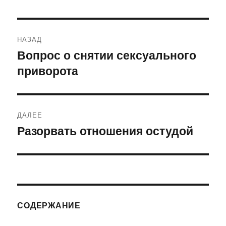
Навигация
НАЗАД
по
Вопрос о снятии сексуального
Предыдущая
приворота
запись:
записям
ДАЛЕЕ
Разорвать отношения остудой
Следующая
запись:
СОДЕРЖАНИЕ