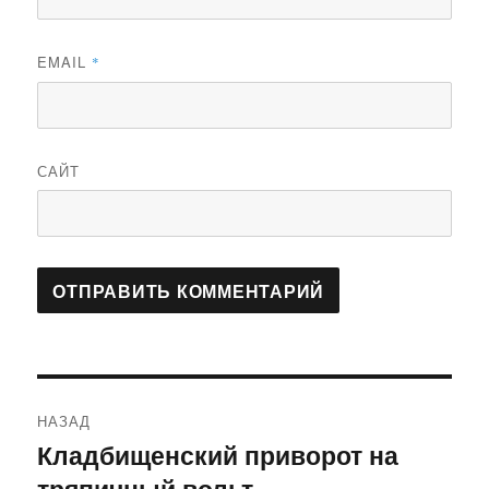
EMAIL
*
САЙТ
Навигация
НАЗАД
по
Кладбищенский приворот на
Предыдущая
тряпичный вольт
запись: