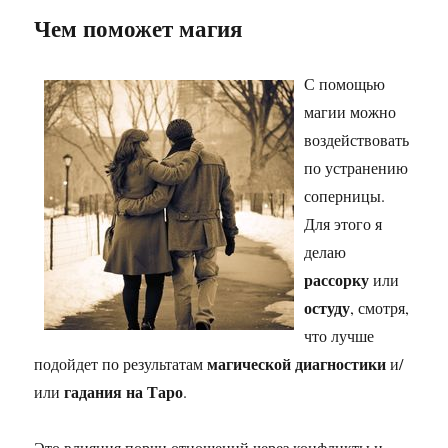
Чем поможет магия
С помощью
магии можно
воздействовать
по устранению
соперницы.
Для этого я
делаю
рассорку
или
остуду
, смотря,
что лучше
магической диагностики
подойдет по результатам
и/
гадания на Таро
или
.
Это влияния порчи отношений через конфликты и