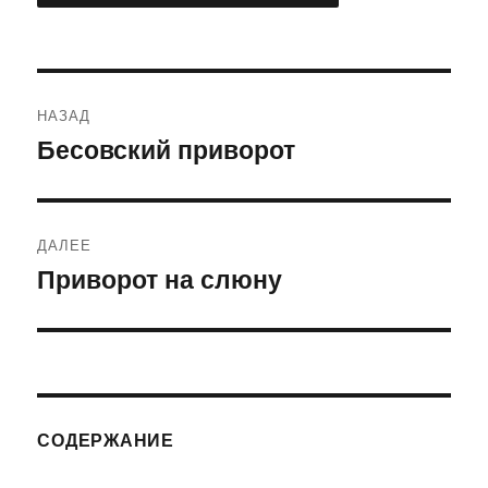
Навигация
НАЗАД
по
Бесовский приворот
Предыдущая
запись:
записям
ДАЛЕЕ
Приворот на слюну
Следующая
запись:
СОДЕРЖАНИЕ