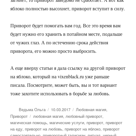
яблоко полностью высохнет, приворот вступит в силу.
Приворот будет помогать вам год. Все это время вам
будет нужно его хранить в потайном месте, подальше
от чужих глаз. А по истечению срока действия
приворота, его можно просто выбросить.
А еще вверху статьи я дала ссылку на другой приворот
на яблоко, который на vixenblack.ru уже раньше
писала. Посмотрите, может быть, вы и тот вариант
тоже захотите использовать в борьбе за любовь.
Автор
Опубликовано
Рубрики
Ведьма Ольга
10.03.2017
Любовная магия
,
Метки
Приворот
любовная магия
,
любовный приворот
,
магическая помощь
,
магические услуги
,
приворот
,
приворот
на еду
,
приворот на любовь
,
приворот на яблоко
,
приворот
самостоятельно
,
приворотный талисман
,
ритуал
,
черный