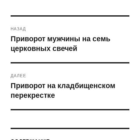
Навигация
НАЗАД
по
Приворот мужчины на семь
Предыдущая
церковных свечей
запись:
записям
ДАЛЕЕ
Приворот на кладбищенском
Следующая
перекрестке
запись: