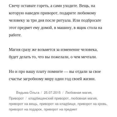
Свечу оставьте гореть, а сами уходите. Вещь, на
которую наведен приворот, подарите любимому
человеку за три дня после ритуала. Или подбросьте
этот предмет ему домой, в машину, в ящик стола на
работе.
Магия сразу же возьмется за изменение человека,
будет делать то, что вы пожелали, о чем мечтали.
Но и про вашу плату помните — вы отдали за свое
счастье загробному миру один год своей жизни.
Автор
Опубликовано
Рубрики
Ведьма Ольга
25.07.2015
Любовная магия
,
Метки
Приворот
кладбищенский приворот
,
любовная магия
,
приворот на вещь
,
приворот на кладбище
,
приворот на кровь
,
приворот на подарок
,
приворот на предмет