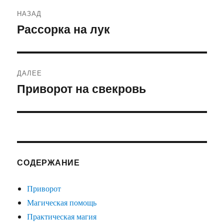
Навигация
НАЗАД
по
Рассорка на лук
Предыдущая
запись:
записям
ДАЛЕЕ
Приворот на свекровь
Следующая
запись:
СОДЕРЖАНИЕ
Приворот
Магическая помощь
Практическая магия